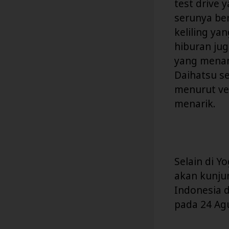
test drive
serunya be
keliling y
hiburan jug
yang menan
Daihatsu s
menurut ve
menarik.
Selain di 
akan kunjun
Indonesia d
pada 24 Ag