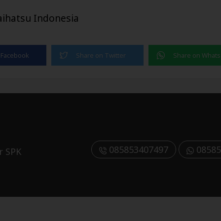
aihatsu Indonesia
085853407497
08585
r SPK