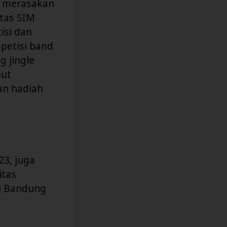
k merasakan
itas SIM
isi dan
petisi band
 jingle
but
an hadiah
23, juga
itas
gi Bandung