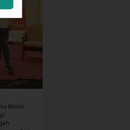
tsu Motor
gi
ngan