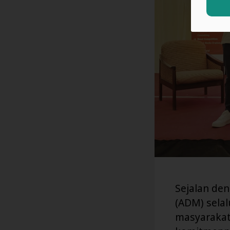
Sejalan den
(ADM) sela
masyarakat