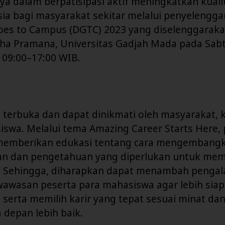
a dalam berpatisipasi aktif meningkatkan kual
ia bagi masyarakat sekitar melalui penyelengga
oes to Campus (DGTC) 2023 yang diselenggarak
ha Pramana, Universitas Gadjah Mada pada Sabtu
 09:00–17:00 WIB.
i terbuka dan dapat dinikmati oleh masyarakat,
swa. Melalui tema Amazing Career Starts Here, 
memberikan edukasi tentang cara mengembang
an dan pengetahuan yang diperlukan untuk me
a. Sehingga, diharapkan dapat menambah penga
wasan peserta para mahasiswa agar lebih sia
, serta memilih karir yang tepat sesuai minat da
depan lebih baik.