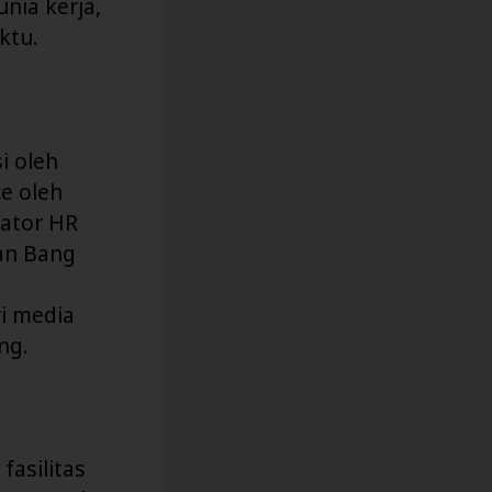
nia kerja,
ktu.
i oleh
e oleh
eator HR
kan Bang
i media
ng.
fasilitas