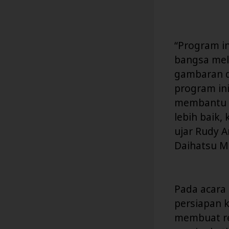
“Program i
bangsa mel
gambaran d
program in
membantu m
lebih baik
ujar Rudy A
Daihatsu M
Pada acara 
persiapan k
membuat re