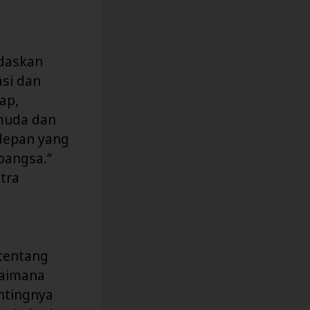
daskan
si dan
ap,
muda dan
depan yang
bangsa.”
tra
 tentang
gaimana
ntingnya