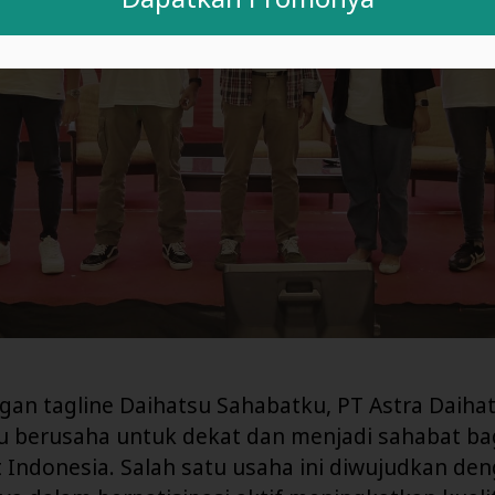
gan tagline Daihatsu Sahabatku, PT Astra Daiha
lu berusaha untuk dekat dan menjadi sahabat ba
 Indonesia. Salah satu usaha ini diwujudkan de