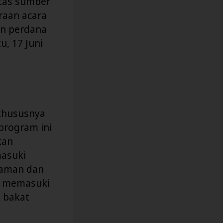
itas sumber
raan acara
an perdana
, 17 Juni
 khususnya
program ini
kan
masuki
laman dan
p memasuki
n bakat