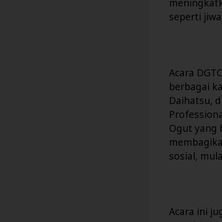
meningkatka
seperti jiw
Acara DGTC 
berbagai ka
Daihatsu, 
Professiona
Ogut yang b
membagikan
sosial, mul
Acara ini ju