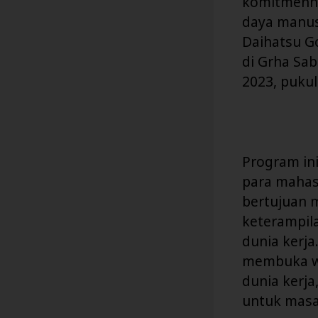
komitmenny
daya manus
Daihatsu G
di Grha Sab
2023, pukul
Program in
para mahasi
bertujuan 
keterampil
dunia kerj
membuka wa
dunia kerja
untuk masa 