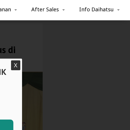
anan
After Sales
Info Daihatsu
s di
X
IK