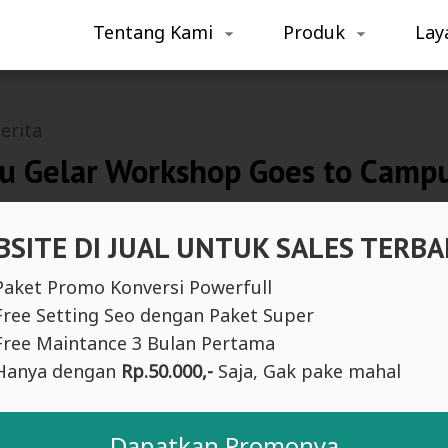
Tentang Kami
Produk
Lay
erita
u Gelar Workshop Goes to Campu
SITE DI JUAL UNTUK SALES TERBA
Paket Promo Konversi Powerfull
Free Setting Seo dengan Paket Super
Free Maintance 3 Bulan Pertama
Hanya dengan
Rp.50.000,-
Saja, Gak pake mahal
Dapatkan Promonya