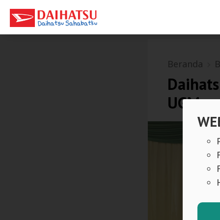
Beranda
B
Daihats
UGM
WEB